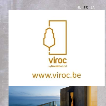
NL
-
FR
-
EN